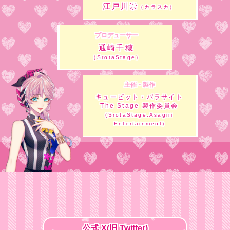
江戸川崇
（カラスカ）
プロデューサー
通崎千穂
（SrotaStage）
主催・製作
キューピット・パラサイト
The Stage 製作委員会
(SrotaStage,Asagiri
Entertainment)
公式 X(旧 Twitter)