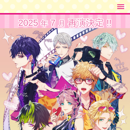
menu
2025
7
再演決定 !!
年
月